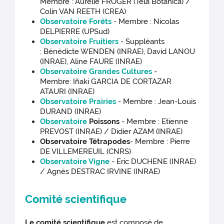
Membre : Aurélie FROGER (Tela Botanica) /
Colin VAN REETH (CREA)
Observatoire Forêts
- Membre : Nicolas
DELPIERRE (UPSud)
Observatoire Fruitiers
- Suppléants
: Bénédicte WENDEN (INRAE), David LANOU
(INRAE), Aline FAURE (INRAE)
Observatoire Grandes Cultures
-
Membre: Iñaki GARCIA DE CORTAZAR
ATAURI (INRAE)
Observatoire Prairies
- Membre : Jean-Louis
DURAND (INRAE)
Observatoire
Poissons
- Membre : Etienne
PREVOST (INRAE) / Didier AZAM (INRAE)
Observatoire
Tétrapodes
- Membre : Pierre
DE VILLEMEREUIL (CNRS)
Observatoire Vigne
- Eric DUCHENE (INRAE)
/ Agnès DESTRAC IRVINE (INRAE)
Comité scientifique
Le comité scientifique
est composé de