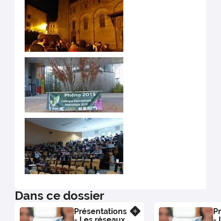
Dans ce dossier
Présentations
P
En savoir plus
- Les réseaux
- 