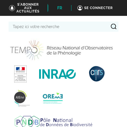
S'ABONNER
FR
AUX
SE CONNECTER
ACTUALITÉS
Tapez
ici
votre
recherche