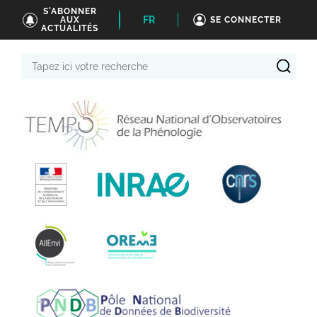
S'ABONNER
FR
AUX
SE CONNECTER
ACTUALITÉS
Tapez
ici
votre
recherche